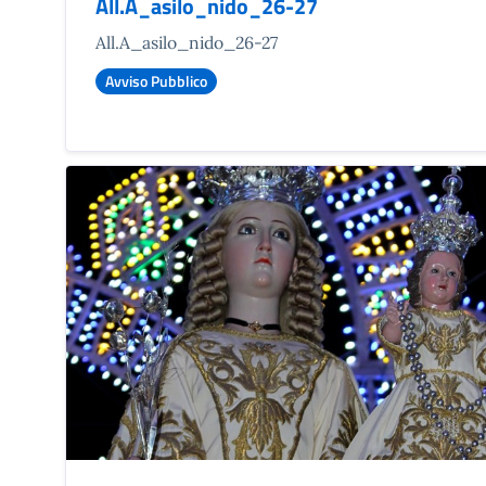
All.A_asilo_nido_26-27
All.A_asilo_nido_26-27
Avviso Pubblico