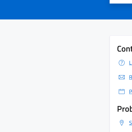
Cont
L
R
P
Prob
S