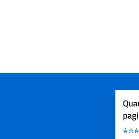
Quan
pag