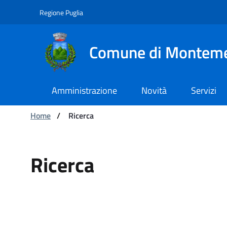
Navigazione
Salta al contenuto
Regione Puglia
Comune di Montem
Amministrazione
Novità
Servizi
Ti trovi in:
Home
/
Ricerca
Ricerca
Ricerca