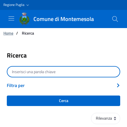
Regione Puglia
Comune di Montemesola
Ti trovi in:
Home
/
Ricerca
Ricerca
Ricerca
Cerca per testo
Filtra per
Cerca
Ordinamento