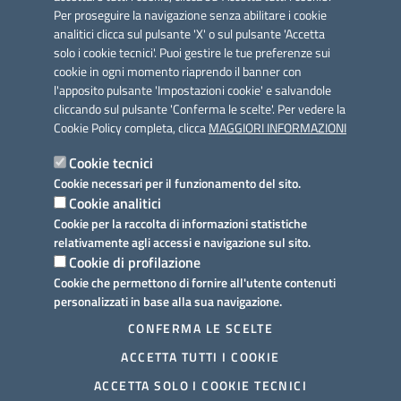
Per proseguire la navigazione senza abilitare i cookie
analitici clicca sul pulsante 'X' o sul pulsante 'Accetta
solo i cookie tecnici'. Puoi gestire le tue preferenze sui
cookie in ogni momento riaprendo il banner con
Link utili
l'apposito pulsante 'Impostazioni cookie' e salvandole
Informativa privacy
cliccando sul pulsante 'Conferma le scelte'. Per vedere la
Cookie Policy completa, clicca
MAGGIORI INFORMAZIONI
Cookie policy
Cookie tecnici
Dichiarazione di accessibilità
Cookie necessari per il funzionamento del sito.
Cookie analitici
Note legali
Cookie per la raccolta di informazioni statistiche
relativamente agli accessi e navigazione sul sito.
Domande frequenti
Cookie di profilazione
Cookie che permettono di fornire all'utente contenuti
Richiesta assistenza
personalizzati in base alla sua navigazione.
Prenotazione appuntamento
CONFERMA LE SCELTE
ACCETTA TUTTI I COOKIE
Segnalazione disservizio
ACCETTA SOLO I COOKIE TECNICI
Mappa del sito