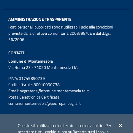
AMMINISTRAZIONE TRASPARENTE
I dati personali pubblicati sono riutilizzabili solo alle condizioni
previste dalla direttiva comunitaria 2003/98/CE e dal d.lgs.
36/2006
CONTATTI
Comune di Montemesola
Via Roma 23 - 74020 Montemesola (TA)
P.IVA: 01749850739
Codice fiscale: 80010090738
Email:
segreteria@comune.montemesola.ta.it
Posta Eelettronica Certificata:
comunemontemesola@pec.rupar.puglia.it
Iniziativa finanziata con risorse del POC Puglia 2014-2020. Asse II.
Azione 2.3.
Questo sito utilizza cookie tecnici e cookie analitici. Per
accettare tutti i cookie, clicca su 'Accetta tutti i cookie'.