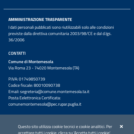
AMMINISTRAZIONE TRASPARENTE
I dati personali pubblicati sono riutilizzabili solo alle condizioni
previste dalla direttiva comunitaria 2003/98/CE e dal d.lgs.
36/2006
CONTATTI
Comune di Montemesola
Via Roma 23 - 74020 Montemesola (TA)
P.IVA: 01749850739
Codice fiscale: 80010090738
Email:
segreteria@comune.montemesola.ta.it
Posta Eelettronica Certificata:
comunemontemesola@pec.rupar.puglia.it
Iniziativa finanziata con risorse del POC Puglia 2014-2020. Asse II.
Azione 2.3.
Questo sito utilizza cookie tecnici e cookie analitici. Per
accettare tutti i cookie, clicca su 'Accetta tutti i cookie'.