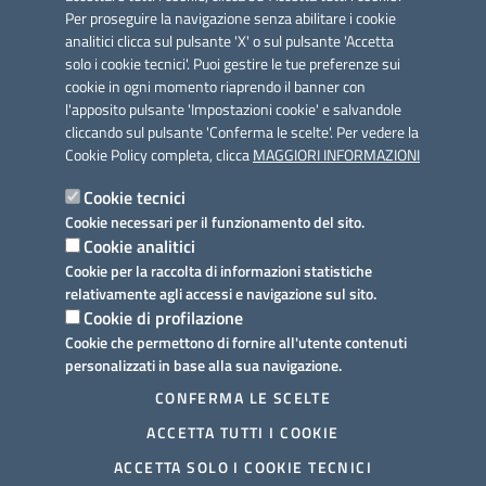
Per proseguire la navigazione senza abilitare i cookie
analitici clicca sul pulsante 'X' o sul pulsante 'Accetta
solo i cookie tecnici'. Puoi gestire le tue preferenze sui
cookie in ogni momento riaprendo il banner con
Link utili
l'apposito pulsante 'Impostazioni cookie' e salvandole
Informativa privacy
cliccando sul pulsante 'Conferma le scelte'. Per vedere la
Cookie Policy completa, clicca
MAGGIORI INFORMAZIONI
Cookie policy
Cookie tecnici
Dichiarazione di accessibilità
Cookie necessari per il funzionamento del sito.
Cookie analitici
Note legali
Cookie per la raccolta di informazioni statistiche
relativamente agli accessi e navigazione sul sito.
Domande frequenti
Cookie di profilazione
Cookie che permettono di fornire all'utente contenuti
Richiesta assistenza
personalizzati in base alla sua navigazione.
Prenotazione appuntamento
CONFERMA LE SCELTE
ACCETTA TUTTI I COOKIE
Segnalazione disservizio
ACCETTA SOLO I COOKIE TECNICI
Mappa del sito