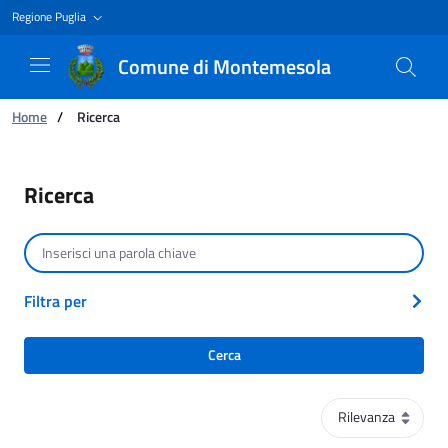
Regione Puglia
Comune di Montemesola
Ti trovi in:
Home
/
Ricerca
Ricerca
Ricerca
Cerca per testo
Filtra per
Cerca
Ordinamento