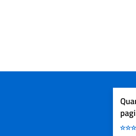
Quan
pag