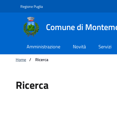
Navigazione
Salta al contenuto
Regione Puglia
Comune di Montem
Amministrazione
Novità
Servizi
Ti trovi in:
Home
/
Ricerca
Ricerca
Ricerca