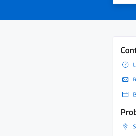
Cont
L
R
P
Prob
S