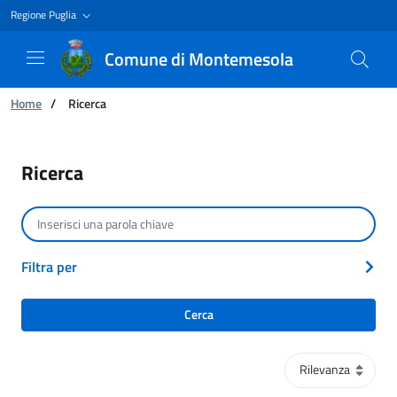
Regione Puglia
Comune di Montemesola
Ti trovi in:
Home
/
Ricerca
Ricerca
Ricerca
Cerca per testo
Filtra per
Cerca
Ordinamento