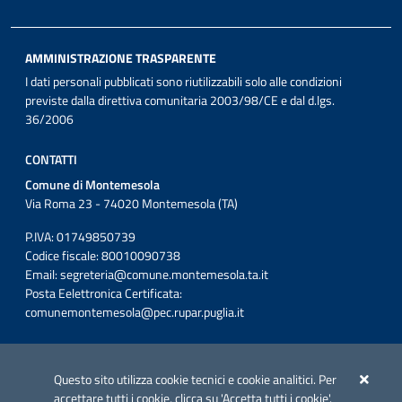
AMMINISTRAZIONE TRASPARENTE
I dati personali pubblicati sono riutilizzabili solo alle condizioni
previste dalla direttiva comunitaria 2003/98/CE e dal d.lgs.
36/2006
CONTATTI
Comune di Montemesola
Via Roma 23 - 74020 Montemesola (TA)
P.IVA: 01749850739
Codice fiscale: 80010090738
Email:
segreteria@comune.montemesola.ta.it
Posta Eelettronica Certificata:
comunemontemesola@pec.rupar.puglia.it
Iniziativa finanziata con risorse del POC Puglia 2014-2020. Asse II.
Azione 2.3.
Questo sito utilizza cookie tecnici e cookie analitici. Per
accettare tutti i cookie, clicca su 'Accetta tutti i cookie'.