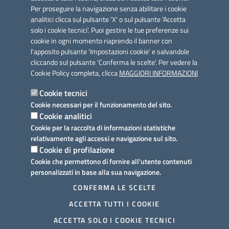
Per proseguire la navigazione senza abilitare i cookie
analitici clicca sul pulsante 'X' o sul pulsante 'Accetta
solo i cookie tecnici'. Puoi gestire le tue preferenze sui
cookie in ogni momento riaprendo il banner con
Link utili
l'apposito pulsante 'Impostazioni cookie' e salvandole
Informativa privacy
cliccando sul pulsante 'Conferma le scelte'. Per vedere la
Cookie Policy completa, clicca
MAGGIORI INFORMAZIONI
Cookie policy
Cookie tecnici
Dichiarazione di accessibilità
Cookie necessari per il funzionamento del sito.
Cookie analitici
Note legali
Cookie per la raccolta di informazioni statistiche
relativamente agli accessi e navigazione sul sito.
Domande frequenti
Cookie di profilazione
Cookie che permettono di fornire all'utente contenuti
Richiesta assistenza
personalizzati in base alla sua navigazione.
Prenotazione appuntamento
CONFERMA LE SCELTE
ACCETTA TUTTI I COOKIE
Segnalazione disservizio
ACCETTA SOLO I COOKIE TECNICI
Mappa del sito