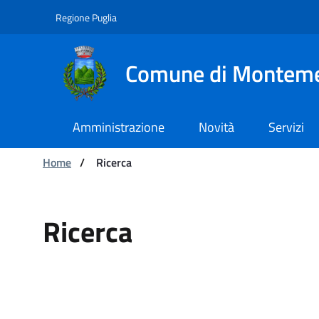
Navigazione
Salta al contenuto
Regione Puglia
Comune di Montem
Amministrazione
Novità
Servizi
Ti trovi in:
Home
/
Ricerca
Ricerca
Ricerca