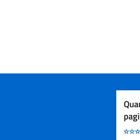
Quan
pag