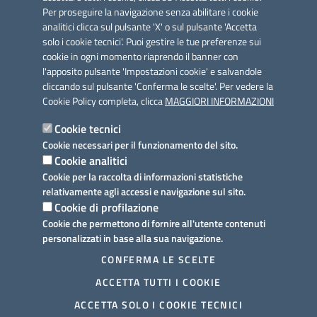
Per proseguire la navigazione senza abilitare i cookie
analitici clicca sul pulsante 'X' o sul pulsante 'Accetta
solo i cookie tecnici'. Puoi gestire le tue preferenze sui
cookie in ogni momento riaprendo il banner con
Link utili
l'apposito pulsante 'Impostazioni cookie' e salvandole
Informativa privacy
cliccando sul pulsante 'Conferma le scelte'. Per vedere la
Cookie Policy completa, clicca
MAGGIORI INFORMAZIONI
Cookie policy
Cookie tecnici
Dichiarazione di accessibilità
Cookie necessari per il funzionamento del sito.
Cookie analitici
Note legali
Cookie per la raccolta di informazioni statistiche
relativamente agli accessi e navigazione sul sito.
Domande frequenti
Cookie di profilazione
Cookie che permettono di fornire all'utente contenuti
Richiesta assistenza
personalizzati in base alla sua navigazione.
Prenotazione appuntamento
CONFERMA LE SCELTE
ACCETTA TUTTI I COOKIE
Segnalazione disservizio
ACCETTA SOLO I COOKIE TECNICI
Mappa del sito