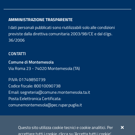
AMMINISTRAZIONE TRASPARENTE
I dati personali pubblicati sono riutilizzabili solo alle condizioni
previste dalla direttiva comunitaria 2003/98/CE e dal d.lgs.
36/2006
CONTATTI
Comune di Montemesola
Via Roma 23 - 74020 Montemesola (TA)
P.IVA: 01749850739
Codice fiscale: 80010090738
Email:
segreteria@comune.montemesola.ta.it
Posta Eelettronica Certificata:
comunemontemesola@pec.rupar.puglia.it
Iniziativa finanziata con risorse del POC Puglia 2014-2020. Asse II.
Azione 2.3.
Questo sito utilizza cookie tecnici e cookie analitici. Per
accettare tutti i cookie, clicca su 'Accetta tutti i cookie'.