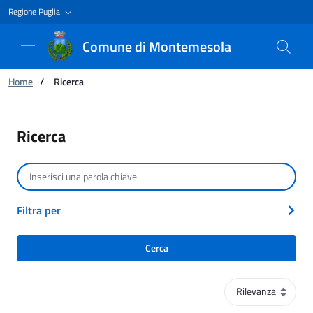
Regione Puglia
Comune di Montemesola
Ti trovi in:
Home
/
Ricerca
Ricerca
Ricerca
Cerca per testo
Filtra per
Cerca
Ordinamento