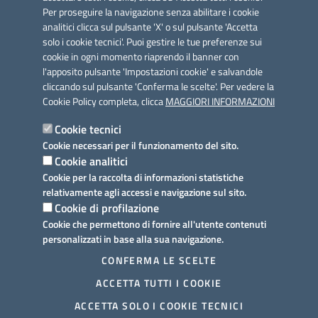
Per proseguire la navigazione senza abilitare i cookie
analitici clicca sul pulsante 'X' o sul pulsante 'Accetta
solo i cookie tecnici'. Puoi gestire le tue preferenze sui
cookie in ogni momento riaprendo il banner con
Link utili
l'apposito pulsante 'Impostazioni cookie' e salvandole
Informativa privacy
cliccando sul pulsante 'Conferma le scelte'. Per vedere la
Cookie Policy completa, clicca
MAGGIORI INFORMAZIONI
Cookie policy
Cookie tecnici
Dichiarazione di accessibilità
Cookie necessari per il funzionamento del sito.
Cookie analitici
Note legali
Cookie per la raccolta di informazioni statistiche
relativamente agli accessi e navigazione sul sito.
Domande frequenti
Cookie di profilazione
Cookie che permettono di fornire all'utente contenuti
Richiesta assistenza
personalizzati in base alla sua navigazione.
Prenotazione appuntamento
CONFERMA LE SCELTE
ACCETTA TUTTI I COOKIE
Segnalazione disservizio
ACCETTA SOLO I COOKIE TECNICI
Mappa del sito