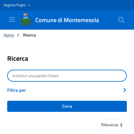
Regione Puglia
Comune di Montemesola
Ti trovi in:
Home
/
Ricerca
Ricerca
Ricerca
Cerca per testo
Filtra per
Cerca
Ordinamento