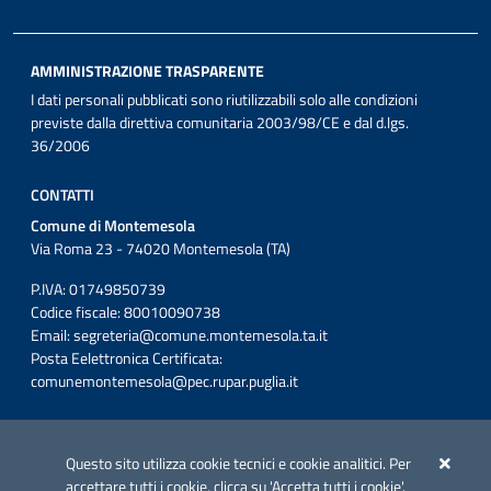
AMMINISTRAZIONE TRASPARENTE
I dati personali pubblicati sono riutilizzabili solo alle condizioni
previste dalla direttiva comunitaria 2003/98/CE e dal d.lgs.
36/2006
CONTATTI
Comune di Montemesola
Via Roma 23 - 74020 Montemesola (TA)
P.IVA: 01749850739
Codice fiscale: 80010090738
Email:
segreteria@comune.montemesola.ta.it
Posta Eelettronica Certificata:
comunemontemesola@pec.rupar.puglia.it
Iniziativa finanziata con risorse del POC Puglia 2014-2020. Asse II.
Azione 2.3.
Questo sito utilizza cookie tecnici e cookie analitici. Per
accettare tutti i cookie, clicca su 'Accetta tutti i cookie'.