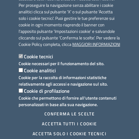
Per proseguire la navigazione senza abilitare i cookie
analitici clicca sul pulsante 'X' o sul pulsante 'Accetta
solo i cookie tecnici'. Puoi gestire le tue preferenze sui
cookie in ogni momento riaprendo il banner con
Link utili
l'apposito pulsante 'Impostazioni cookie' e salvandole
Informativa privacy
cliccando sul pulsante 'Conferma le scelte'. Per vedere la
Cookie Policy completa, clicca
MAGGIORI INFORMAZIONI
Cookie policy
Cookie tecnici
Dichiarazione di accessibilità
Cookie necessari per il funzionamento del sito.
Cookie analitici
Note legali
Cookie per la raccolta di informazioni statistiche
relativamente agli accessi e navigazione sul sito.
Domande frequenti
Cookie di profilazione
Cookie che permettono di fornire all'utente contenuti
Richiesta assistenza
personalizzati in base alla sua navigazione.
Prenotazione appuntamento
CONFERMA LE SCELTE
ACCETTA TUTTI I COOKIE
Segnalazione disservizio
ACCETTA SOLO I COOKIE TECNICI
Mappa del sito