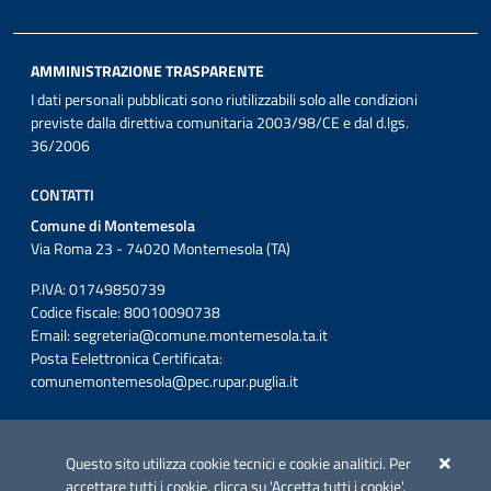
AMMINISTRAZIONE TRASPARENTE
I dati personali pubblicati sono riutilizzabili solo alle condizioni
previste dalla direttiva comunitaria 2003/98/CE e dal d.lgs.
36/2006
CONTATTI
Comune di Montemesola
Via Roma 23 - 74020 Montemesola (TA)
P.IVA: 01749850739
Codice fiscale: 80010090738
Email:
segreteria@comune.montemesola.ta.it
Posta Eelettronica Certificata:
comunemontemesola@pec.rupar.puglia.it
Iniziativa finanziata con risorse del POC Puglia 2014-2020. Asse II.
Azione 2.3.
Questo sito utilizza cookie tecnici e cookie analitici. Per
accettare tutti i cookie, clicca su 'Accetta tutti i cookie'.