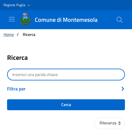
Regione Puglia
Comune di Montemesola
Ti trovi in:
Home
/
Ricerca
Ricerca
Ricerca
Cerca per testo
Filtra per
Cerca
Ordinamento