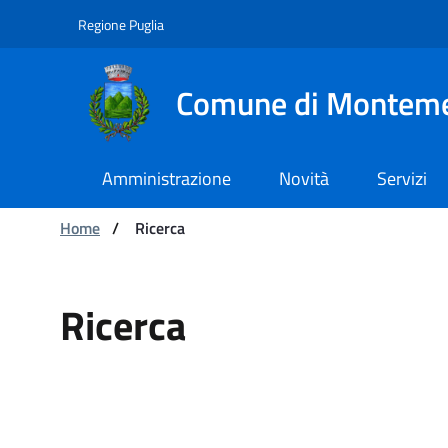
Navigazione
Salta al contenuto
Regione Puglia
Comune di Montem
Amministrazione
Novità
Servizi
Ti trovi in:
Home
/
Ricerca
Ricerca
Ricerca