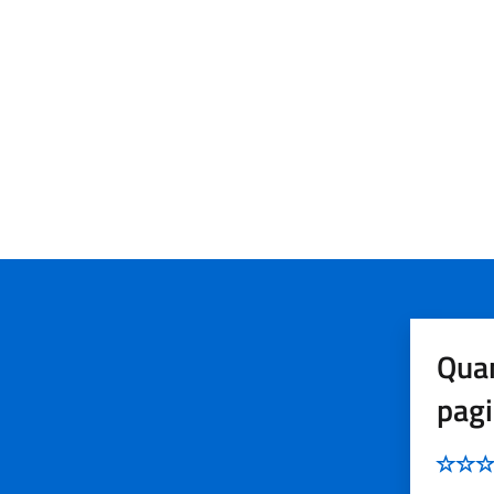
Quan
pag