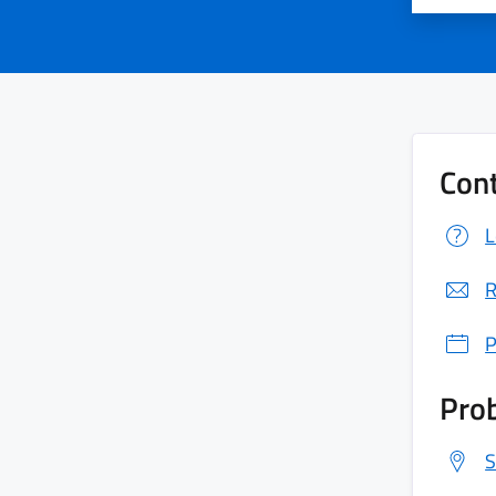
Cont
L
R
P
Prob
S