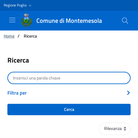
Regione Puglia
Comune di Montemesola
Ti trovi in:
Home
/
Ricerca
Ricerca
Ricerca
Cerca per testo
Filtra per
Cerca
Ordinamento