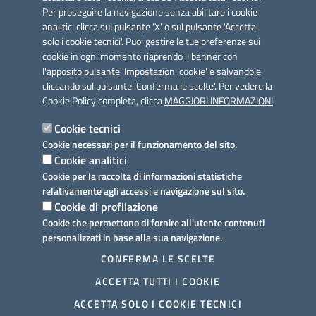
Per proseguire la navigazione senza abilitare i cookie
analitici clicca sul pulsante 'X' o sul pulsante 'Accetta
solo i cookie tecnici'. Puoi gestire le tue preferenze sui
cookie in ogni momento riaprendo il banner con
Link utili
l'apposito pulsante 'Impostazioni cookie' e salvandole
Informativa privacy
cliccando sul pulsante 'Conferma le scelte'. Per vedere la
Cookie Policy completa, clicca
MAGGIORI INFORMAZIONI
Cookie policy
Cookie tecnici
Dichiarazione di accessibilità
Cookie necessari per il funzionamento del sito.
Cookie analitici
Note legali
Cookie per la raccolta di informazioni statistiche
relativamente agli accessi e navigazione sul sito.
Domande frequenti
Cookie di profilazione
Cookie che permettono di fornire all'utente contenuti
Richiesta assistenza
personalizzati in base alla sua navigazione.
Prenotazione appuntamento
CONFERMA LE SCELTE
ACCETTA TUTTI I COOKIE
Segnalazione disservizio
ACCETTA SOLO I COOKIE TECNICI
Mappa del sito