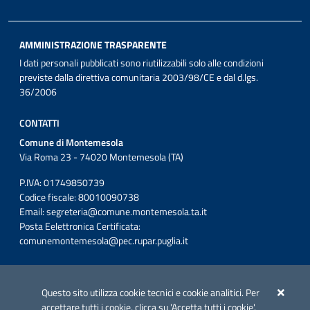
AMMINISTRAZIONE TRASPARENTE
I dati personali pubblicati sono riutilizzabili solo alle condizioni
previste dalla direttiva comunitaria 2003/98/CE e dal d.lgs.
36/2006
CONTATTI
Comune di Montemesola
Via Roma 23 - 74020 Montemesola (TA)
P.IVA: 01749850739
Codice fiscale: 80010090738
Email:
segreteria@comune.montemesola.ta.it
Posta Eelettronica Certificata:
comunemontemesola@pec.rupar.puglia.it
Iniziativa finanziata con risorse del POC Puglia 2014-2020. Asse II.
Azione 2.3.
Questo sito utilizza cookie tecnici e cookie analitici. Per
accettare tutti i cookie, clicca su 'Accetta tutti i cookie'.