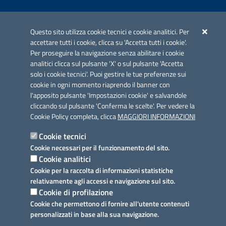
Iniziativa finanziata con risorse del POC Puglia 2014-2020. Asse II.
Azione 2.3.
Questo sito utilizza cookie tecnici e cookie analitici. Per
accettare tutti i cookie, clicca su 'Accetta tutti i cookie'.
Per proseguire la navigazione senza abilitare i cookie
analitici clicca sul pulsante 'X' o sul pulsante 'Accetta
solo i cookie tecnici'. Puoi gestire le tue preferenze sui
cookie in ogni momento riaprendo il banner con
Link utili
l'apposito pulsante 'Impostazioni cookie' e salvandole
Informativa privacy
cliccando sul pulsante 'Conferma le scelte'. Per vedere la
Cookie Policy completa, clicca
MAGGIORI INFORMAZIONI
Cookie policy
Cookie tecnici
Dichiarazione di accessibilità
Cookie necessari per il funzionamento del sito.
Cookie analitici
Note legali
Cookie per la raccolta di informazioni statistiche
relativamente agli accessi e navigazione sul sito.
Domande frequenti
Cookie di profilazione
Cookie che permettono di fornire all'utente contenuti
Richiesta assistenza
personalizzati in base alla sua navigazione.