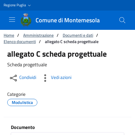
Regione Puglia
Comune di Montemesola
Ti trovi in:
Home
/
Amministrazione
/
Documenti e dati
/
Elenco documenti
/
allegato C scheda progettuale
allegato C scheda progettuale
allegato C scheda progettuale
Scheda progettuale
Condividi
Vedi azioni
Categorie
Modulistica
Documento