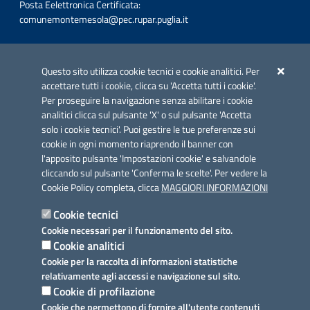
Posta Eelettronica Certificata:
comunemontemesola@pec.rupar.puglia.it
Iniziativa finanziata con risorse del POC Puglia 2014-2020. Asse II.
Azione 2.3.
Questo sito utilizza cookie tecnici e cookie analitici. Per
accettare tutti i cookie, clicca su 'Accetta tutti i cookie'.
Per proseguire la navigazione senza abilitare i cookie
analitici clicca sul pulsante 'X' o sul pulsante 'Accetta
solo i cookie tecnici'. Puoi gestire le tue preferenze sui
cookie in ogni momento riaprendo il banner con
Link utili
l'apposito pulsante 'Impostazioni cookie' e salvandole
Informativa privacy
cliccando sul pulsante 'Conferma le scelte'. Per vedere la
Cookie Policy completa, clicca
MAGGIORI INFORMAZIONI
Cookie policy
Cookie tecnici
Dichiarazione di accessibilità
Cookie necessari per il funzionamento del sito.
Cookie analitici
Note legali
Cookie per la raccolta di informazioni statistiche
relativamente agli accessi e navigazione sul sito.
Domande frequenti
Cookie di profilazione
Cookie che permettono di fornire all'utente contenuti