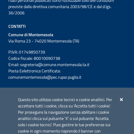
I dati personali pubblicati sono riutilizzabili solo alle condizioni
previste dalla direttiva comunitaria 2003/98/CE e dal d.lgs.
36/2006
CONTATTI
Comune di Montemesola
Via Roma 23 - 74020 Montemesola (TA)
P.IVA: 01749850739
Codice fiscale: 80010090738
Email:
segreteria@comune.montemesola.ta.it
Posta Eelettronica Certificata:
comunemontemesola@pec.rupar.puglia.it
Iniziativa finanziata con risorse del POC Puglia 2014-2020. Asse II.
Azione 2.3.
Questo sito utilizza cookie tecnici e cookie analitici. Per
accettare tutti i cookie, clicca su 'Accetta tutti i cookie'.
Per proseguire la navigazione senza abilitare i cookie
analitici clicca sul pulsante 'X' o sul pulsante 'Accetta
solo i cookie tecnici'. Puoi gestire le tue preferenze sui
cookie in ogni momento riaprendo il banner con