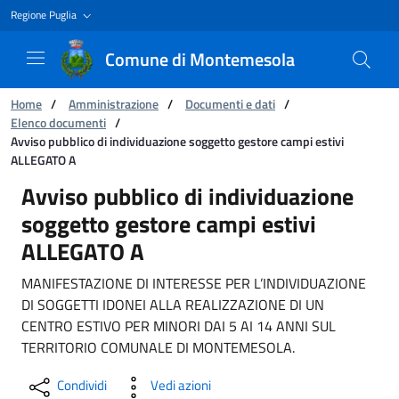
Regione Puglia
Comune di Montemesola
Ti trovi in:
Home
/
Amministrazione
/
Documenti e dati
/
Elenco documenti
/
Avviso pubblico di individuazione soggetto gestore campi estivi
ALLEGATO A
Avviso pubblico di individuazione soggetto g
Avviso pubblico di individuazione
soggetto gestore campi estivi
ALLEGATO A
MANIFESTAZIONE DI INTERESSE PER L’INDIVIDUAZIONE
DI SOGGETTI IDONEI ALLA REALIZZAZIONE DI UN
CENTRO ESTIVO PER MINORI DAI 5 AI 14 ANNI SUL
TERRITORIO COMUNALE DI MONTEMESOLA.
Condividi
Vedi azioni