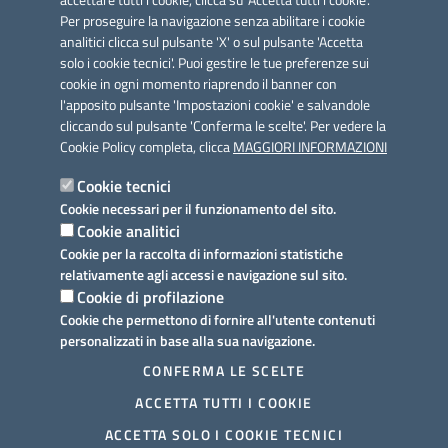
accettare tutti i cookie, clicca su 'Accetta tutti i cookie'.
Per proseguire la navigazione senza abilitare i cookie
analitici clicca sul pulsante 'X' o sul pulsante 'Accetta
solo i cookie tecnici'. Puoi gestire le tue preferenze sui
cookie in ogni momento riaprendo il banner con
Link utili
l'apposito pulsante 'Impostazioni cookie' e salvandole
Informativa privacy
cliccando sul pulsante 'Conferma le scelte'. Per vedere la
Cookie Policy completa, clicca
MAGGIORI INFORMAZIONI
Cookie policy
Cookie tecnici
Dichiarazione di accessibilità
Cookie necessari per il funzionamento del sito.
Cookie analitici
Note legali
Cookie per la raccolta di informazioni statistiche
relativamente agli accessi e navigazione sul sito.
Domande frequenti
Cookie di profilazione
Cookie che permettono di fornire all'utente contenuti
Richiesta assistenza
personalizzati in base alla sua navigazione.
Prenotazione appuntamento
CONFERMA LE SCELTE
ACCETTA TUTTI I COOKIE
Segnalazione disservizio
ACCETTA SOLO I COOKIE TECNICI
Mappa del sito