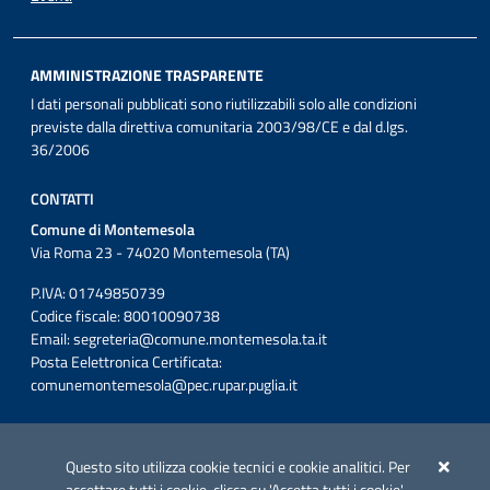
AMMINISTRAZIONE TRASPARENTE
I dati personali pubblicati sono riutilizzabili solo alle condizioni
previste dalla direttiva comunitaria 2003/98/CE e dal d.lgs.
36/2006
CONTATTI
Comune di Montemesola
Via Roma 23 - 74020 Montemesola (TA)
P.IVA: 01749850739
Codice fiscale: 80010090738
Email:
segreteria@comune.montemesola.ta.it
Posta Eelettronica Certificata:
comunemontemesola@pec.rupar.puglia.it
Iniziativa finanziata con risorse del POC Puglia 2014-2020. Asse II.
Azione 2.3.
Questo sito utilizza cookie tecnici e cookie analitici. Per