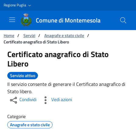
Regione Puglia
Comune di Montemesola
Ti trovi in:
Home
/
Servizi
/
Anagrafe e stato civile
/
Certificato anagrafico di Stato Libero
Certificato anagrafico di Stato Libero
Certificato anagrafico di Stato
Libero
Servizio attivo
Il servizio consente di generare il Certificato anagrafico di
Stato libero.
Condividi
Vedi azioni
Categorie
Anagrafe e stato civile