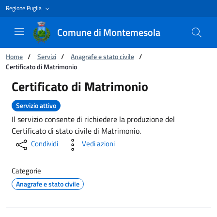
Regione Puglia
Comune di Montemesola
Ti trovi in:
Home
/
Servizi
/
Anagrafe e stato civile
/
Certificato di Matrimonio
Certificato di Matrimonio
Certificato di Matrimonio
Servizio attivo
Il servizio consente di richiedere la produzione del
Certificato di stato civile di Matrimonio.
Condividi
Vedi azioni
Categorie
Anagrafe e stato civile