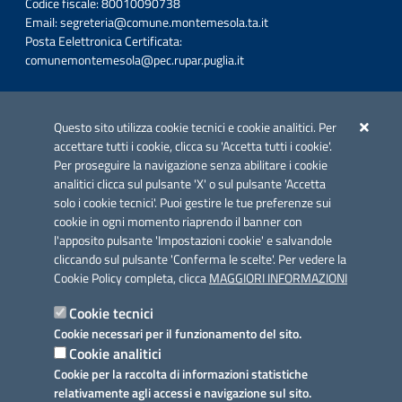
Codice fiscale: 80010090738
Email:
segreteria@comune.montemesola.ta.it
Posta Eelettronica Certificata:
comunemontemesola@pec.rupar.puglia.it
Iniziativa finanziata con risorse del POC Puglia 2014-2020. Asse II.
Azione 2.3.
Questo sito utilizza cookie tecnici e cookie analitici. Per
accettare tutti i cookie, clicca su 'Accetta tutti i cookie'.
Per proseguire la navigazione senza abilitare i cookie
analitici clicca sul pulsante 'X' o sul pulsante 'Accetta
solo i cookie tecnici'. Puoi gestire le tue preferenze sui
cookie in ogni momento riaprendo il banner con
Link utili
l'apposito pulsante 'Impostazioni cookie' e salvandole
Informativa privacy
cliccando sul pulsante 'Conferma le scelte'. Per vedere la
Cookie Policy completa, clicca
MAGGIORI INFORMAZIONI
Cookie policy
Cookie tecnici
Dichiarazione di accessibilità
Cookie necessari per il funzionamento del sito.
Cookie analitici
Note legali
Cookie per la raccolta di informazioni statistiche
relativamente agli accessi e navigazione sul sito.