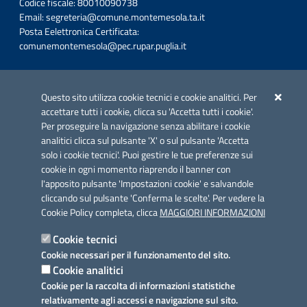
Codice fiscale: 80010090738
Email:
segreteria@comune.montemesola.ta.it
Posta Eelettronica Certificata:
comunemontemesola@pec.rupar.puglia.it
Iniziativa finanziata con risorse del POC Puglia 2014-2020. Asse II.
Azione 2.3.
Questo sito utilizza cookie tecnici e cookie analitici. Per
accettare tutti i cookie, clicca su 'Accetta tutti i cookie'.
Per proseguire la navigazione senza abilitare i cookie
analitici clicca sul pulsante 'X' o sul pulsante 'Accetta
solo i cookie tecnici'. Puoi gestire le tue preferenze sui
cookie in ogni momento riaprendo il banner con
Link utili
l'apposito pulsante 'Impostazioni cookie' e salvandole
Informativa privacy
cliccando sul pulsante 'Conferma le scelte'. Per vedere la
Cookie Policy completa, clicca
MAGGIORI INFORMAZIONI
Cookie policy
Cookie tecnici
Dichiarazione di accessibilità
Cookie necessari per il funzionamento del sito.
Cookie analitici
Note legali
Cookie per la raccolta di informazioni statistiche
relativamente agli accessi e navigazione sul sito.