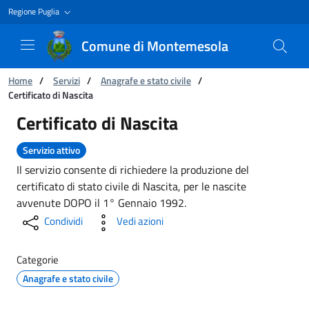
Regione Puglia
Comune di Montemesola
Ti trovi in:
Home
/
Servizi
/
Anagrafe e stato civile
/
Certificato di Nascita
Certificato di Nascita
Certificato di Nascita
Servizio attivo
Il servizio consente di richiedere la produzione del
certificato di stato civile di Nascita, per le nascite
avvenute DOPO il 1° Gennaio 1992.
Condividi
Vedi azioni
Categorie
Anagrafe e stato civile