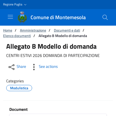
Regione Puglia
Comune di Montemesola
You are:
Home
/
Amministrazione
/
Documenti e dati
/
Elenco documenti
/
Allegato B Modello di domanda
Allegato B Modello di domanda
Allegato B Modello di domanda
CENTRI ESTIVI 2026 DOMANDA DI PARTECIPAZIONE
Share
See actions
Categories
Modulistica
Document