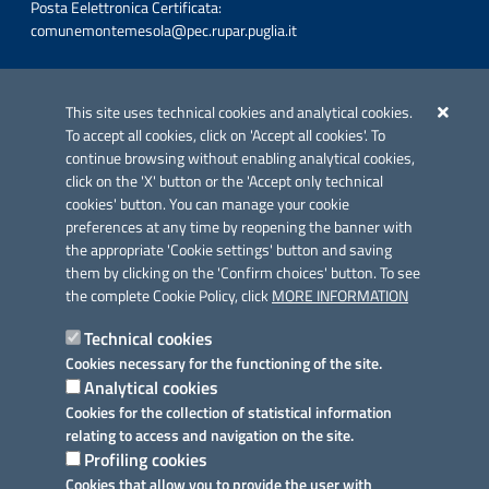
Posta Eelettronica Certificata:
comunemontemesola@pec.rupar.puglia.it
Iniziativa finanziata con risorse del POC Puglia 2014-2020. Asse II.
Azione 2.3.
This site uses technical cookies and analytical cookies.
To accept all cookies, click on 'Accept all cookies'. To
continue browsing without enabling analytical cookies,
click on the 'X' button or the 'Accept only technical
cookies' button. You can manage your cookie
preferences at any time by reopening the banner with
Link utili
the appropriate 'Cookie settings' button and saving
Informativa privacy
them by clicking on the 'Confirm choices' button. To see
the complete Cookie Policy, click
MORE INFORMATION
Cookie policy
Technical cookies
Dichiarazione di accessibilità
Cookies necessary for the functioning of the site.
Analytical cookies
Note legali
Cookies for the collection of statistical information
relating to access and navigation on the site.
Domande frequenti
Profiling cookies
Cookies that allow you to provide the user with