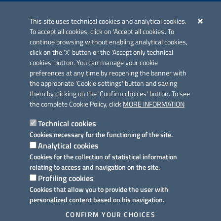
Iniziativa finanziata con risorse del POC Puglia 2014-2020. Asse II.
Azione 2.3.
This site uses technical cookies and analytical cookies.
To accept all cookies, click on 'Accept all cookies'. To
continue browsing without enabling analytical cookies,
click on the 'X' button or the 'Accept only technical
cookies' button. You can manage your cookie
preferences at any time by reopening the banner with
Link utili
the appropriate 'Cookie settings' button and saving
Informativa privacy
them by clicking on the 'Confirm choices' button. To see
the complete Cookie Policy, click
MORE INFORMATION
Cookie policy
Technical cookies
Dichiarazione di accessibilità
Cookies necessary for the functioning of the site.
Analytical cookies
Note legali
Cookies for the collection of statistical information
relating to access and navigation on the site.
Domande frequenti
Profiling cookies
Cookies that allow you to provide the user with
Richiesta assistenza
personalized content based on his navigation.
Prenotazione appuntamento
CONFIRM YOUR CHOICES