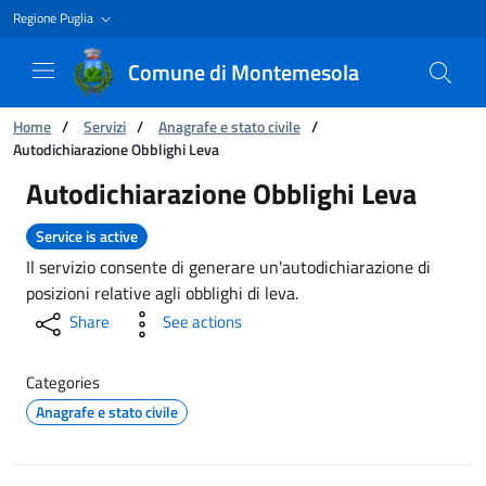
Regione Puglia
Comune di Montemesola
You are:
Home
/
Servizi
/
Anagrafe e stato civile
/
Autodichiarazione Obblighi Leva
Autodichiarazione Obblighi Leva
Autodichiarazione Obblighi Leva
Service is active
Il servizio consente di generare un'autodichiarazione di
posizioni relative agli obblighi di leva.
Share
See actions
Categories
Anagrafe e stato civile