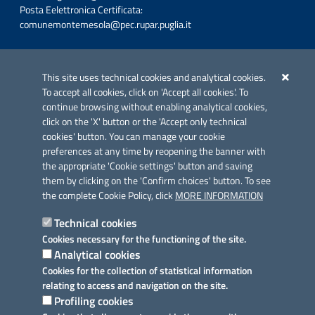
Posta Eelettronica Certificata:
comunemontemesola@pec.rupar.puglia.it
Iniziativa finanziata con risorse del POC Puglia 2014-2020. Asse II.
Azione 2.3.
This site uses technical cookies and analytical cookies.
To accept all cookies, click on 'Accept all cookies'. To
continue browsing without enabling analytical cookies,
click on the 'X' button or the 'Accept only technical
cookies' button. You can manage your cookie
preferences at any time by reopening the banner with
Link utili
the appropriate 'Cookie settings' button and saving
Informativa privacy
them by clicking on the 'Confirm choices' button. To see
the complete Cookie Policy, click
MORE INFORMATION
Cookie policy
Technical cookies
Dichiarazione di accessibilità
Cookies necessary for the functioning of the site.
Analytical cookies
Note legali
Cookies for the collection of statistical information
relating to access and navigation on the site.
Domande frequenti
Profiling cookies