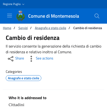
Regione Puglia
Comune di Montemesola
You are:
Home
/
Servizi
/
Anagrafe e stato civile
/
Cambio di residenza
Cambio di residenza
Cambio di residenza
Il servizio consente la generazione della richiesta di cambio
di residenza e relativo inoltro al Comune.
Share
See actions
Categories
Anagrafe e stato civile
Who it is addressed to
Cittadini