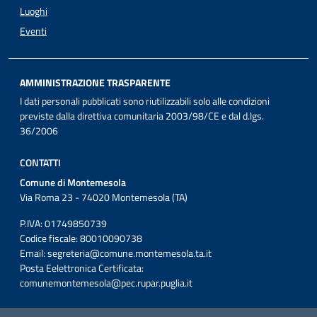
Luoghi
Eventi
AMMINISTRAZIONE TRASPARENTE
I dati personali pubblicati sono riutilizzabili solo alle condizioni
previste dalla direttiva comunitaria 2003/98/CE e dal d.lgs.
36/2006
CONTATTI
Comune di Montemesola
Via Roma 23 - 74020 Montemesola (TA)
P.IVA: 01749850739
Codice fiscale: 80010090738
Email:
segreteria@comune.montemesola.ta.it
Posta Eelettronica Certificata:
comunemontemesola@pec.rupar.puglia.it
Iniziativa finanziata con risorse del POC Puglia 2014-2020. Asse II.