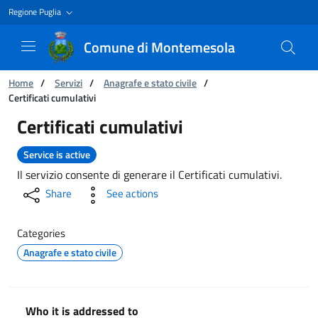
Regione Puglia
Comune di Montemesola
You are:
Home
/
Servizi
/
Anagrafe e stato civile
/
Certificati cumulativi
Certificati cumulativi
Certificati cumulativi
Service is active
Il servizio consente di generare il Certificati cumulativi.
Share
See actions
Categories
Anagrafe e stato civile
Who it is addressed to