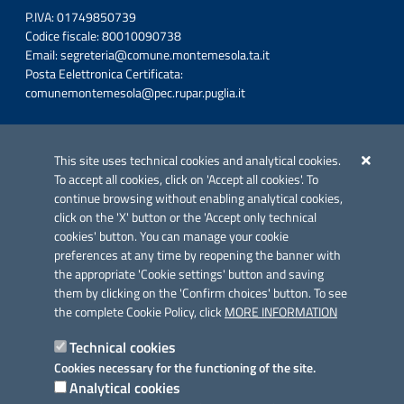
P.IVA: 01749850739
Codice fiscale: 80010090738
Email:
segreteria@comune.montemesola.ta.it
Posta Eelettronica Certificata:
comunemontemesola@pec.rupar.puglia.it
Iniziativa finanziata con risorse del POC Puglia 2014-2020. Asse II.
Azione 2.3.
This site uses technical cookies and analytical cookies.
To accept all cookies, click on 'Accept all cookies'. To
continue browsing without enabling analytical cookies,
click on the 'X' button or the 'Accept only technical
cookies' button. You can manage your cookie
preferences at any time by reopening the banner with
Link utili
the appropriate 'Cookie settings' button and saving
Informativa privacy
them by clicking on the 'Confirm choices' button. To see
the complete Cookie Policy, click
MORE INFORMATION
Cookie policy
Technical cookies
Dichiarazione di accessibilità
Cookies necessary for the functioning of the site.
Analytical cookies
Note legali