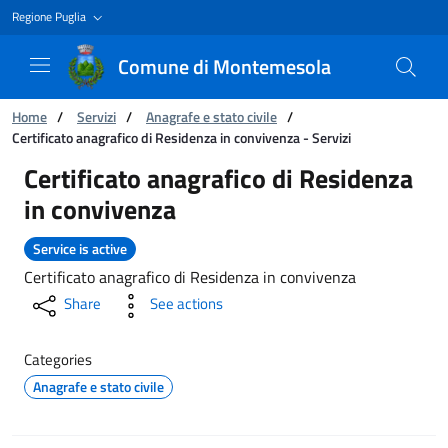
Regione Puglia
Comune di Montemesola
You are:
Home
/
Servizi
/
Anagrafe e stato civile
/
Certificato anagrafico di Residenza in convivenza - Servizi
Certificato anagrafico di Residenza in conviven
Certificato anagrafico di Residenza
in convivenza
Service is active
Certificato anagrafico di Residenza in convivenza
Share
See actions
Categories
Anagrafe e stato civile