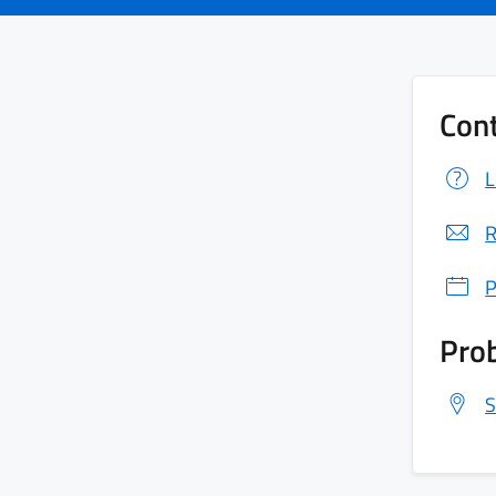
Cont
L
R
P
Prob
S