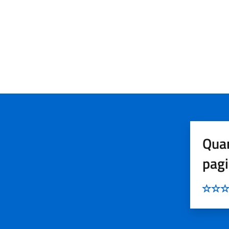
Quan
pag