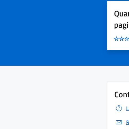
Quan
pag
Cont
L
R