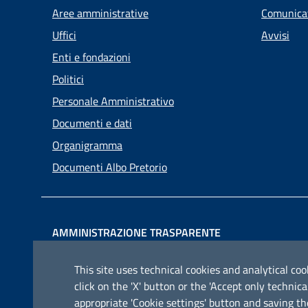
Aree amministrative
Comunica
Uffici
Avvisi
Enti e fondazioni
Politici
Personale Amministrativo
Documenti e dati
Organigramma
Documenti Albo Pretorio
AMMINISTRAZIONE TRASPARENTE
I dati personali pubblicati sono riutilizzabili solo alle
This site uses technical cookies and analytical cook
condizioni previste dalla direttiva comunitaria
click on the 'X' button or the 'Accept only techn
2003/98/CE e dal d.lgs. 36/2006
appropriate 'Cookie settings' button and saving th