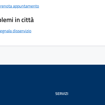
renota appuntamento
lemi in città
egnala disservizio
SERVIZI