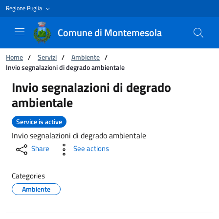
Regione Puglia
Comune di Montemesola
You are:
Home
/
Servizi
/
Ambiente
/
Invio segnalazioni di degrado ambientale
Invio segnalazioni di degrado ambientale
Invio segnalazioni di degrado
ambientale
Service is active
Invio segnalazioni di degrado ambientale
Share
See actions
Categories
Ambiente