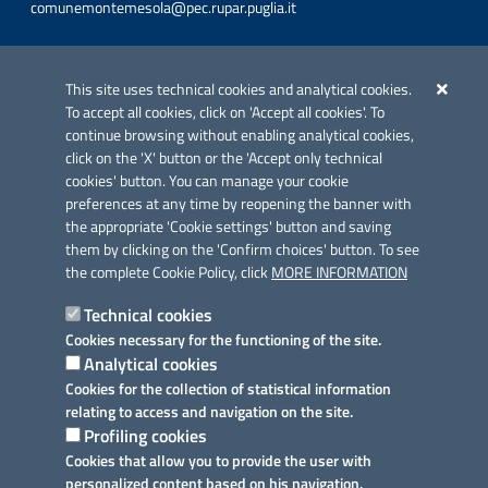
comunemontemesola@pec.rupar.puglia.it
Iniziativa finanziata con risorse del POC Puglia 2014-2020. Asse II.
Azione 2.3.
This site uses technical cookies and analytical cookies.
To accept all cookies, click on 'Accept all cookies'. To
continue browsing without enabling analytical cookies,
click on the 'X' button or the 'Accept only technical
cookies' button. You can manage your cookie
preferences at any time by reopening the banner with
Link utili
the appropriate 'Cookie settings' button and saving
Informativa privacy
them by clicking on the 'Confirm choices' button. To see
the complete Cookie Policy, click
MORE INFORMATION
Cookie policy
Technical cookies
Dichiarazione di accessibilità
Cookies necessary for the functioning of the site.
Analytical cookies
Note legali
Cookies for the collection of statistical information
relating to access and navigation on the site.
Domande frequenti
Profiling cookies
Cookies that allow you to provide the user with
Richiesta assistenza
personalized content based on his navigation.