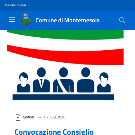
Regione Puglia
Comune di Montemesola
Homepage
AVVISO
07 AGO 2026
Convocazione Consiglio