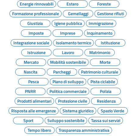
Energie rinnovabili
Estero
Foreste
Formazione professionale
Gemellaggi
Gestione rifiuti
Giustizia
Igiene pubblica
Immigrazione
Imposte
Imprese
Inquinamento
Integrazione sociale
Isolamento termico
Istituzione
Istruzione
Lavoro
Matrimonio
Mercato
Mobilità sostenibile
Morte
Nascita
Parcheggi
Patrimonio culturale
Pesca
Piano di sviluppo
Pista ciclabile
PNRR
Politica commerciale
Polizia
Prodotti alimentari
Protezione civile
Residenza
Risposta alle emergenze
Sistema giuridico
Spazio Verde
Sport
Sviluppo sostenibile
Tassa sui servizi
Tempo libero
Trasparenza amministrativa