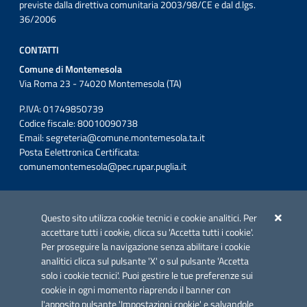
previste dalla direttiva comunitaria 2003/98/CE e dal d.lgs.
36/2006
CONTATTI
Comune di Montemesola
Via Roma 23 - 74020 Montemesola (TA)
P.IVA: 01749850739
Codice fiscale: 80010090738
Email:
segreteria@comune.montemesola.ta.it
Posta Eelettronica Certificata:
comunemontemesola@pec.rupar.puglia.it
Iniziativa finanziata con risorse del POC Puglia 2014-2020. Asse II.
Azione 2.3.
Questo sito utilizza cookie tecnici e cookie analitici. Per
accettare tutti i cookie, clicca su 'Accetta tutti i cookie'.
Per proseguire la navigazione senza abilitare i cookie
analitici clicca sul pulsante 'X' o sul pulsante 'Accetta
solo i cookie tecnici'. Puoi gestire le tue preferenze sui
cookie in ogni momento riaprendo il banner con
Link utili
l'apposito pulsante 'Impostazioni cookie' e salvandole