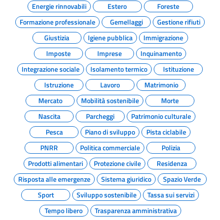
Energie rinnovabili
Estero
Foreste
Formazione professionale
Gemellaggi
Gestione rifiuti
Giustizia
Igiene pubblica
Immigrazione
Imposte
Imprese
Inquinamento
Integrazione sociale
Isolamento termico
Istituzione
Istruzione
Lavoro
Matrimonio
Mercato
Mobilità sostenibile
Morte
Nascita
Parcheggi
Patrimonio culturale
Pesca
Piano di sviluppo
Pista ciclabile
PNRR
Politica commerciale
Polizia
Prodotti alimentari
Protezione civile
Residenza
Risposta alle emergenze
Sistema giuridico
Spazio Verde
Sport
Sviluppo sostenibile
Tassa sui servizi
Tempo libero
Trasparenza amministrativa