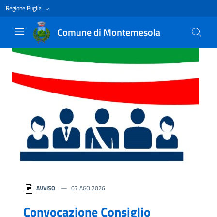
Regione Puglia
Comune di Montemesola
Homepage
AVVISO
07 AGO 2026
Convocazione Consiglio