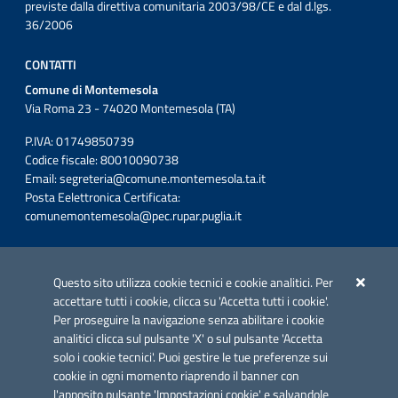
previste dalla direttiva comunitaria 2003/98/CE e dal d.lgs.
36/2006
CONTATTI
Comune di Montemesola
Via Roma 23 - 74020 Montemesola (TA)
P.IVA: 01749850739
Codice fiscale: 80010090738
Email:
segreteria@comune.montemesola.ta.it
Posta Eelettronica Certificata:
comunemontemesola@pec.rupar.puglia.it
Iniziativa finanziata con risorse del POC Puglia 2014-2020. Asse II.
Azione 2.3.
Questo sito utilizza cookie tecnici e cookie analitici. Per
accettare tutti i cookie, clicca su 'Accetta tutti i cookie'.
Per proseguire la navigazione senza abilitare i cookie
analitici clicca sul pulsante 'X' o sul pulsante 'Accetta
solo i cookie tecnici'. Puoi gestire le tue preferenze sui
cookie in ogni momento riaprendo il banner con
Link utili
l'apposito pulsante 'Impostazioni cookie' e salvandole