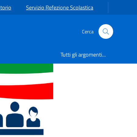
torio
Servizio Refezione Scolastica
Cerca
Tutti gli argomenti...