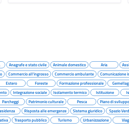
a
Anagrafe e stato civile
Animale domestico
Aria
Assi
to
Commercio all'ingrosso
Commercio ambulante
Comunicazione is
Estero
Foreste
Formazione professionale
Gemellag
ento
Integrazione sociale
Isolamento termico
Istituzione
I
Parcheggi
Patrimonio culturale
Pesca
Piano di svilupp
esidenza
Risposta alle emergenze
Sistema giuridico
Spazio Ver
ativa
Trasporto pubblico
Turismo
Urbanizzazione
Viag