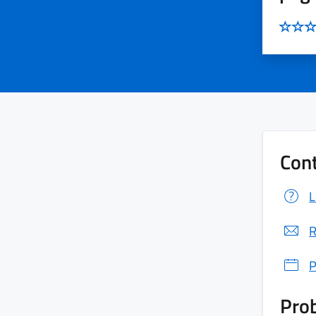
Cont
L
R
P
Prob