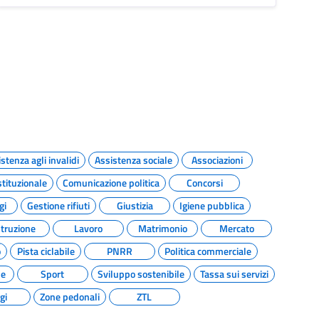
stenza agli invalidi
Assistenza sociale
Associazioni
tituzionale
Comunicazione politica
Concorsi
gi
Gestione rifiuti
Giustizia
Igiene pubblica
struzione
Lavoro
Matrimonio
Mercato
o
Pista ciclabile
PNRR
Politica commerciale
de
Sport
Sviluppo sostenibile
Tassa sui servizi
gi
Zone pedonali
ZTL