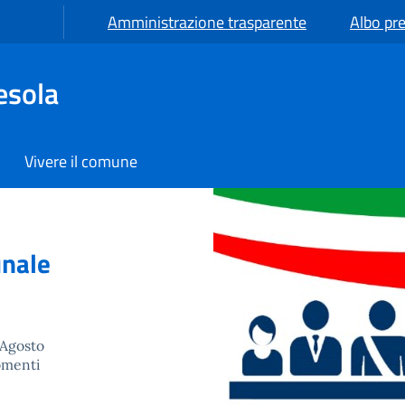
Amministrazione trasparente
Albo pre
esola
Vivere il comune
unale
 Agosto
gomenti