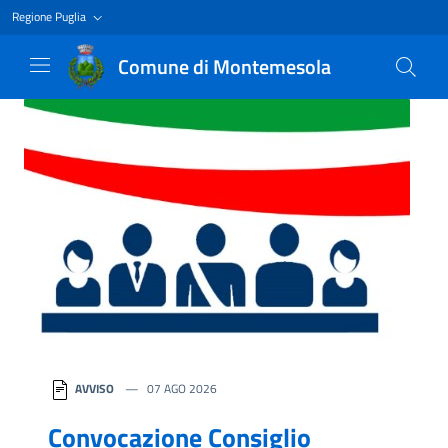
Regione Puglia
Comune di Montemesola
Homepage
AVVISO
07 AGO 2026
Convocazione Consiglio