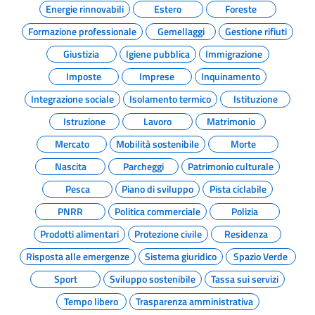
Energie rinnovabili
Estero
Foreste
Formazione professionale
Gemellaggi
Gestione rifiuti
Giustizia
Igiene pubblica
Immigrazione
Imposte
Imprese
Inquinamento
Integrazione sociale
Isolamento termico
Istituzione
Istruzione
Lavoro
Matrimonio
Mercato
Mobilità sostenibile
Morte
Nascita
Parcheggi
Patrimonio culturale
Pesca
Piano di sviluppo
Pista ciclabile
PNRR
Politica commerciale
Polizia
Prodotti alimentari
Protezione civile
Residenza
Risposta alle emergenze
Sistema giuridico
Spazio Verde
Sport
Sviluppo sostenibile
Tassa sui servizi
Tempo libero
Trasparenza amministrativa