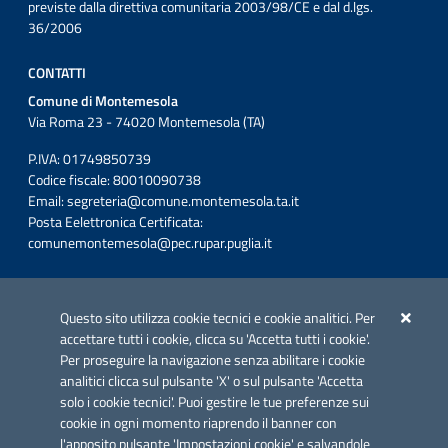
previste dalla direttiva comunitaria 2003/98/CE e dal d.lgs.
36/2006
CONTATTI
Comune di Montemesola
Via Roma 23 - 74020 Montemesola (TA)
P.IVA: 01749850739
Codice fiscale: 80010090738
Email:
segreteria@comune.montemesola.ta.it
Posta Eelettronica Certificata:
comunemontemesola@pec.rupar.puglia.it
Iniziativa finanziata con risorse del POC Puglia 2014-2020. Asse II.
Azione 2.3.
Questo sito utilizza cookie tecnici e cookie analitici. Per
accettare tutti i cookie, clicca su 'Accetta tutti i cookie'.
Per proseguire la navigazione senza abilitare i cookie
analitici clicca sul pulsante 'X' o sul pulsante 'Accetta
solo i cookie tecnici'. Puoi gestire le tue preferenze sui
cookie in ogni momento riaprendo il banner con
Link utili
l'apposito pulsante 'Impostazioni cookie' e salvandole