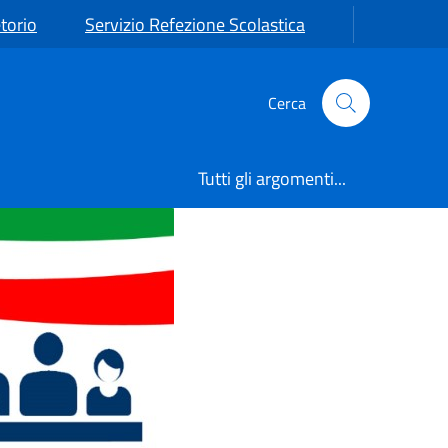
torio
Servizio Refezione Scolastica
Cerca
Tutti gli argomenti...