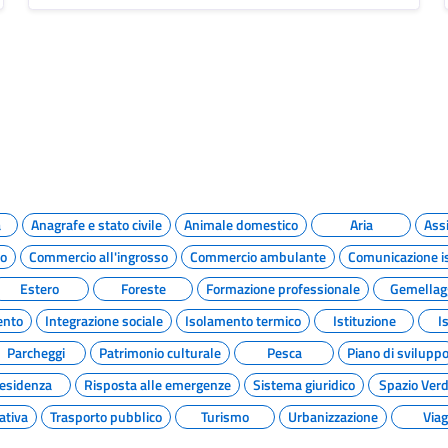
a
Anagrafe e stato civile
Animale domestico
Aria
Assi
to
Commercio all'ingrosso
Commercio ambulante
Comunicazione is
Estero
Foreste
Formazione professionale
Gemellag
ento
Integrazione sociale
Isolamento termico
Istituzione
I
Parcheggi
Patrimonio culturale
Pesca
Piano di svilupp
esidenza
Risposta alle emergenze
Sistema giuridico
Spazio Ver
ativa
Trasporto pubblico
Turismo
Urbanizzazione
Viag