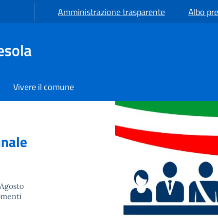
Amministrazione trasparente
Albo pre
esola
Vivere il comune
unale
 Agosto
gomenti