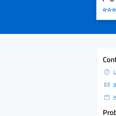
Cont
L
R
P
Prob