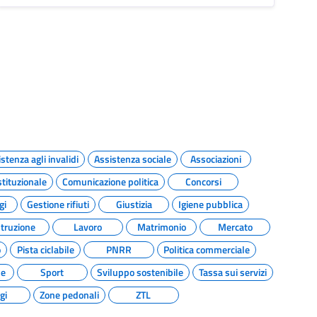
stenza agli invalidi
Assistenza sociale
Associazioni
tituzionale
Comunicazione politica
Concorsi
gi
Gestione rifiuti
Giustizia
Igiene pubblica
struzione
Lavoro
Matrimonio
Mercato
o
Pista ciclabile
PNRR
Politica commerciale
de
Sport
Sviluppo sostenibile
Tassa sui servizi
gi
Zone pedonali
ZTL