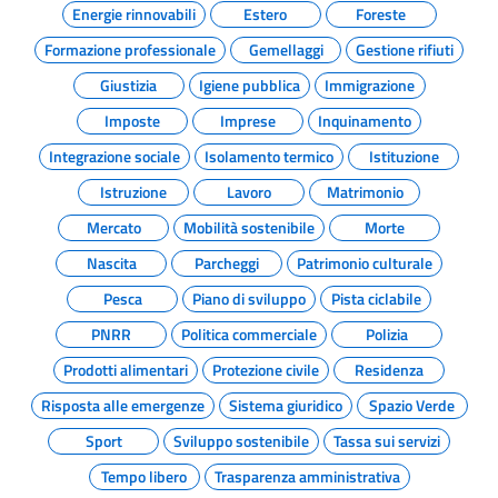
Energie rinnovabili
Estero
Foreste
Formazione professionale
Gemellaggi
Gestione rifiuti
Giustizia
Igiene pubblica
Immigrazione
Imposte
Imprese
Inquinamento
Integrazione sociale
Isolamento termico
Istituzione
Istruzione
Lavoro
Matrimonio
Mercato
Mobilità sostenibile
Morte
Nascita
Parcheggi
Patrimonio culturale
Pesca
Piano di sviluppo
Pista ciclabile
PNRR
Politica commerciale
Polizia
Prodotti alimentari
Protezione civile
Residenza
Risposta alle emergenze
Sistema giuridico
Spazio Verde
Sport
Sviluppo sostenibile
Tassa sui servizi
Tempo libero
Trasparenza amministrativa