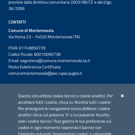
previste dalla direttiva comunitaria 2003/98/CE e dal d.lgs.
36/2006
CONTATTI
Comune di Montemesola
Via Roma 23 - 74020 Montemesola (TA)
P.IVA: 01749850739
Codice fiscale: 80010090738
Email:
segreteria@comune.montemesola.ta.it
Posta Eelettronica Certificata:
comunemontemesola@pec.rupar.puglia.it
Iniziativa finanziata con risorse del POC Puglia 2014-2020. Asse II.
Azione 2.3.
Questo sito utilizza cookie tecnici e cookie analitici. Per
accettare tutti i cookie, clicca su 'Accetta tutti i cookie'.
Per proseguire la navigazione senza abilitare i cookie
analitici clicca sul pulsante 'X' o sul pulsante 'Accetta
solo i cookie tecnici'. Puoi gestire le tue preferenze sui
cookie in ogni momento riaprendo il banner con
Link utili
l'apposito pulsante 'Impostazioni cookie' e salvandole