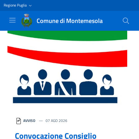
Regione Puglia
Comune di Montemesola
Homepage
AVVISO
07 AGO 2026
Convocazione Consiglio