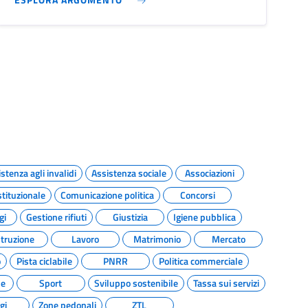
stenza agli invalidi
Assistenza sociale
Associazioni
tituzionale
Comunicazione politica
Concorsi
gi
Gestione rifiuti
Giustizia
Igiene pubblica
struzione
Lavoro
Matrimonio
Mercato
o
Pista ciclabile
PNRR
Politica commerciale
de
Sport
Sviluppo sostenibile
Tassa sui servizi
gi
Zone pedonali
ZTL