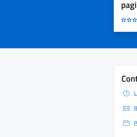
pag
Cont
L
R
P