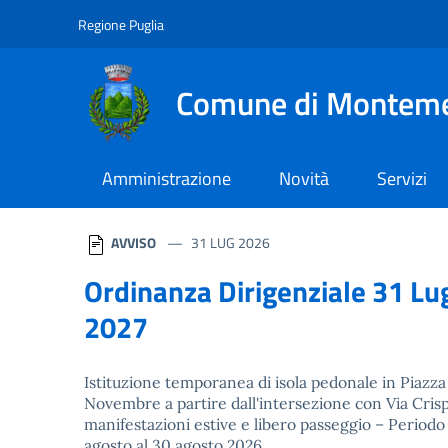
Navigazione
Salta al contenuto
Regione Puglia
Comune di Montem
Amministrazione
Novità
Servizi
Homepage
AVVISO
31 LUG 2026
Ordinanza Dirigenziale 31 Lug
2027
Istituzione temporanea di isola pedonale in Piazza
Novembre a partire dall'intersezione con Via Crisp
manifestazioni estive e libero passeggio – Periodo 
agosto al 30 agosto 2026