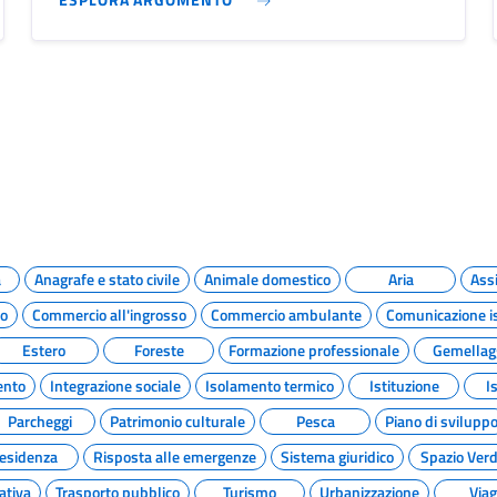
a
Anagrafe e stato civile
Animale domestico
Aria
Assi
to
Commercio all'ingrosso
Commercio ambulante
Comunicazione is
Estero
Foreste
Formazione professionale
Gemellag
ento
Integrazione sociale
Isolamento termico
Istituzione
I
Parcheggi
Patrimonio culturale
Pesca
Piano di svilupp
esidenza
Risposta alle emergenze
Sistema giuridico
Spazio Ver
ativa
Trasporto pubblico
Turismo
Urbanizzazione
Viag