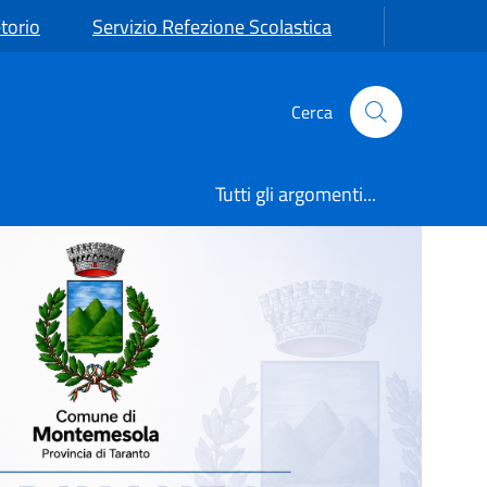
torio
Servizio Refezione Scolastica
Cerca
Tutti gli argomenti...