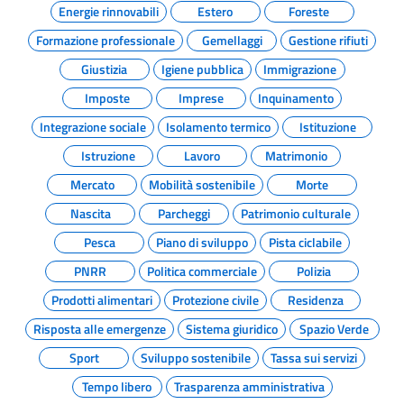
Energie rinnovabili
Estero
Foreste
Formazione professionale
Gemellaggi
Gestione rifiuti
Giustizia
Igiene pubblica
Immigrazione
Imposte
Imprese
Inquinamento
Integrazione sociale
Isolamento termico
Istituzione
Istruzione
Lavoro
Matrimonio
Mercato
Mobilità sostenibile
Morte
Nascita
Parcheggi
Patrimonio culturale
Pesca
Piano di sviluppo
Pista ciclabile
PNRR
Politica commerciale
Polizia
Prodotti alimentari
Protezione civile
Residenza
Risposta alle emergenze
Sistema giuridico
Spazio Verde
Sport
Sviluppo sostenibile
Tassa sui servizi
Tempo libero
Trasparenza amministrativa