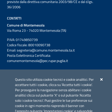
previste dalla direttiva comunitaria 2003/98/CE e dal d.lgs.
36/2006
CONTATTI
Comune di Montemesola
Via Roma 23 - 74020 Montemesola (TA)
P.IVA: 01749850739
Codice fiscale: 80010090738
Email:
segreteria@comune.montemesola.ta.it
Posta Eelettronica Certificata:
comunemontemesola@pec.rupar.puglia.it
Iniziativa finanziata con risorse del POC Puglia 2014-2020. Asse II.
Azione 2.3.
Questo sito utilizza cookie tecnici e cookie analitici. Per
accettare tutti i cookie, clicca su 'Accetta tutti i cookie'.
Per proseguire la navigazione senza abilitare i cookie
analitici clicca sul pulsante 'X' o sul pulsante 'Accetta
solo i cookie tecnici'. Puoi gestire le tue preferenze sui
cookie in ogni momento riaprendo il banner con
Link utili
l'apposito pulsante 'Impostazioni cookie' e salvandole