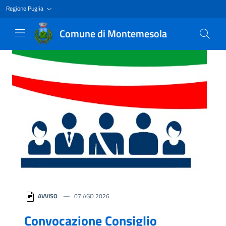
Regione Puglia
Comune di Montemesola
Homepage
AVVISO
07 AGO 2026
Convocazione Consiglio