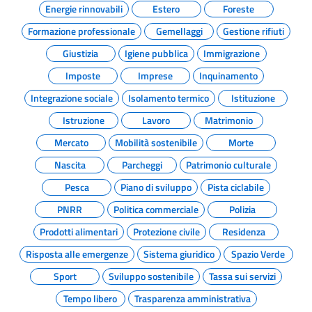
Energie rinnovabili
Estero
Foreste
Formazione professionale
Gemellaggi
Gestione rifiuti
Giustizia
Igiene pubblica
Immigrazione
Imposte
Imprese
Inquinamento
Integrazione sociale
Isolamento termico
Istituzione
Istruzione
Lavoro
Matrimonio
Mercato
Mobilità sostenibile
Morte
Nascita
Parcheggi
Patrimonio culturale
Pesca
Piano di sviluppo
Pista ciclabile
PNRR
Politica commerciale
Polizia
Prodotti alimentari
Protezione civile
Residenza
Risposta alle emergenze
Sistema giuridico
Spazio Verde
Sport
Sviluppo sostenibile
Tassa sui servizi
Tempo libero
Trasparenza amministrativa