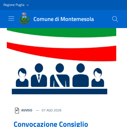
Regione Puglia
Comune di Montemesola
Homepage
AVVISO
07 AGO 2026
Convocazione Consiglio