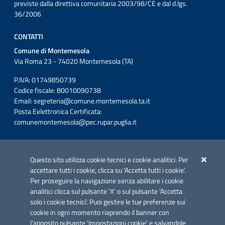
previste dalla direttiva comunitaria 2003/98/CE e dal d.lgs.
36/2006
CONTATTI
Comune di Montemesola
Via Roma 23 - 74020 Montemesola (TA)
P.IVA: 01749850739
Codice fiscale: 80010090738
Email:
segreteria@comune.montemesola.ta.it
Posta Eelettronica Certificata:
comunemontemesola@pec.rupar.puglia.it
Iniziativa finanziata con risorse del POC Puglia 2014-2020. Asse II.
Azione 2.3.
Questo sito utilizza cookie tecnici e cookie analitici. Per
accettare tutti i cookie, clicca su 'Accetta tutti i cookie'.
Per proseguire la navigazione senza abilitare i cookie
analitici clicca sul pulsante 'X' o sul pulsante 'Accetta
solo i cookie tecnici'. Puoi gestire le tue preferenze sui
cookie in ogni momento riaprendo il banner con
Link utili
l'apposito pulsante 'Impostazioni cookie' e salvandole